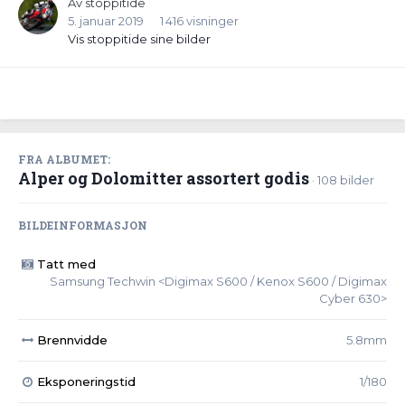
Av
stoppitide
5. januar 2019
1 416 visninger
Vis stoppitide sine bilder
FRA ALBUMET:
Alper og Dolomitter assortert godis
· 108 bilder
BILDEINFORMASJON
Tatt med
Samsung Techwin <Digimax S600 / Kenox S600 / Digimax
Cyber 630>
Brennvidde
5.8mm
Eksponeringstid
1/180