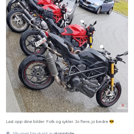
Last opp dine bilder. Folk og sykler. Jo flere, jo bedre
😎
Albumet ble skapt av
stoppitide