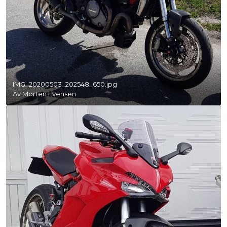
IMG_20200503_202548_650.jpg
Av
Morten Evensen