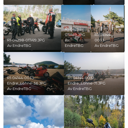
R1-04298-
011A49.JPG
R1-04144-
R1-04298-017A19.JPG
Av
0033-
Av
EndreTBG
EndreTBG
Endre_Lohne-
Av
EndreTBG
72.JPG
R1-04144-0033-
R1-04144-0032-
Endre_Lohne-36.JPG
Endre_Lohne-71.JPG
Av
EndreTBG
Av
EndreTBG