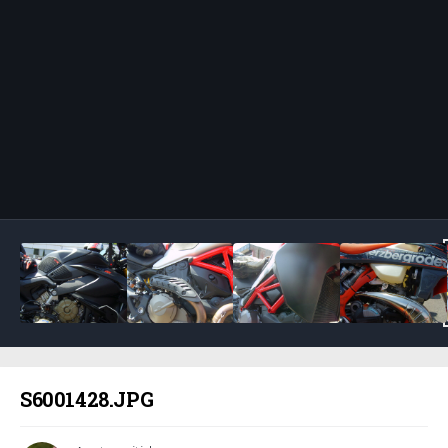
Bildeverktøy
S6001428.JPG