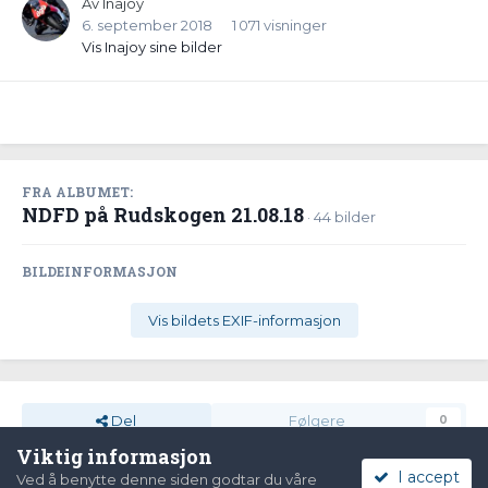
Av
Inajoy
6. september 2018
1 071 visninger
Vis Inajoy sine bilder
FRA ALBUMET:
NDFD på Rudskogen 21.08.18
· 44 bilder
BILDEINFORMASJON
Vis bildets EXIF-informasjon
Del
Følgere
0
Viktig informasjon
I accept
Ved å benytte denne siden godtar du våre