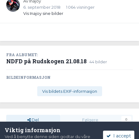
Av
Inajoy
6. september 2018
1 064 visninger
Vis Inajoy sine bilder
FRA ALBUMET:
NDFD på Rudskogen 21.08.18
· 44 bilder
BILDEINFORMASJON
Vis bildets EXIF-informasjon
Del
Følgere
0
Viktig informasjon
I accept
Ved å benytte denne siden godtar du våre