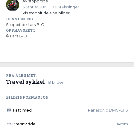
Av
stoppitide
5. januar 2019
1 061 visninger
Vis stoppitide sine bilder
HENVISNING
Stoppitide Lars B-O
OPPHAVSRETT
© Lars B-O
FRA ALBUMET:
Travel sykkel
· 19 bilder
BILDEINFORMASJON
Tatt med
Panasonic DMC-GF3
Brennvidde
14mm