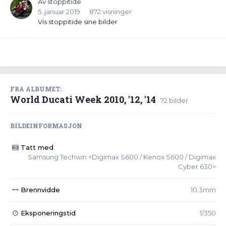
Av
stoppitide
5. januar 2019
872 visninger
Vis stoppitide sine bilder
FRA ALBUMET:
World Ducati Week 2010, '12, '14
· 72 bilder
BILDEINFORMASJON
Tatt med
Samsung Techwin <Digimax S600 / Kenox S600 / Digimax
Cyber 630>
Brennvidde
10.3mm
Eksponeringstid
1/350