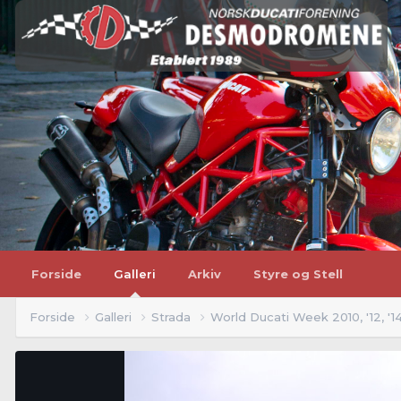
Forside
Galleri
Arkiv
Styre og Stell
Forside
Galleri
Strada
World Ducati Week 2010, '12, '1