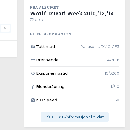
FRA ALBUMET:
World Ducati Week 2010, '12, '14
·
72 bilder
0
BILDEINFORMASJON
Tatt med
Panasonic DMC-GF3
Brennvidde
42mm
Eksponeringstid
10/3200
Blenderåpning
f/9.0
f
ISO Speed
160
Vis all EXIF-informasjon til bildet