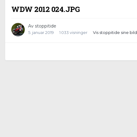
WDW 2012 024.JPG
Av
stoppitide
5. januar 2019
1 033 visninger
Vis stoppitide sine bil