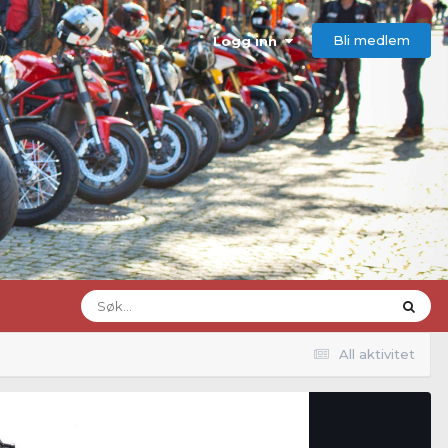
Bli medlem
Logg inn
All aktivitet