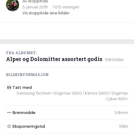
Av
stoppitide
5. januar 2019
1 013 visninger
Vis stoppitide sine bilder
FRA ALBUMET:
Alper og Dolomitter assortert godis
· 108 bilder
BILDEINFORMASJON
Tatt med
Samsung Techwin <Digimax S600 / Kenox S600 / Digimax
Cyber 630>
Brennvidde
5.8mm
Eksponeringstid
1/180