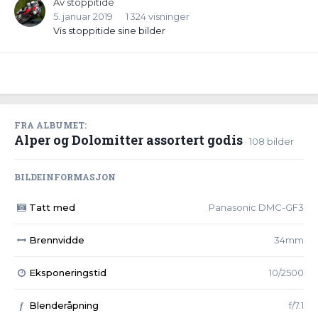
Av
stoppitide
5. januar 2019
1 324 visninger
Vis stoppitide sine bilder
FRA ALBUMET:
Alper og Dolomitter assortert godis
· 108 bilder
BILDEINFORMASJON
Tatt med
Panasonic DMC-GF3
Brennvidde
34mm
Eksponeringstid
10/2500
Blenderåpning
f/7.1
f