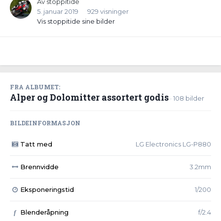
Av
stoppitide
5. januar 2019
929 visninger
Vis stoppitide sine bilder
FRA ALBUMET:
Alper og Dolomitter assortert godis
· 108 bilder
BILDEINFORMASJON
Tatt med
LG Electronics LG-P880
Brennvidde
3.2mm
Eksponeringstid
1/200
Blenderåpning
f/2.4
f