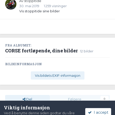
Av
stoppitide
30. mai 2019
1 259 visninger
Vis stoppitide sine bilder
FRA ALBUMET:
CORSE fortløpende, dine bilder
· 12 bilder
BILDEINFORMASJON
Vis bildets EXIF-informasjon
Del
Følgere
0
Viktig informasjon
I accept
Ved å benytte denne siden godtar du våre