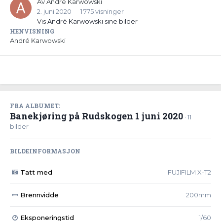
Av
André Karwowski
2. juni 2020
1 775 visninger
Vis André Karwowski sine bilder
HENVISNING
André Karwowski
FRA ALBUMET:
Banekjøring på Rudskogen 1 juni 2020
· 11
bilder
BILDEINFORMASJON
Tatt med
FUJIFILM X-T2
Brennvidde
200mm
Eksponeringstid
1/60