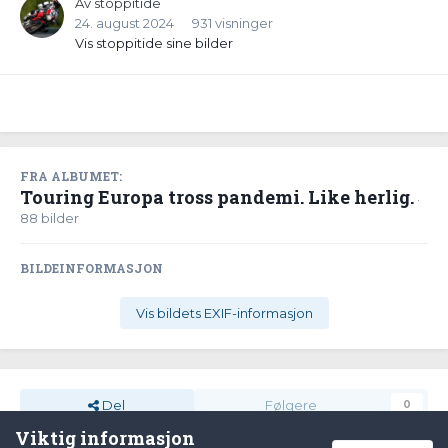
Av
stoppitide
24. august 2024
931 visninger
Vis stoppitide sine bilder
FRA ALBUMET:
Touring Europa tross pandemi. Like herlig.
·
88 bilder
BILDEINFORMASJON
Vis bildets EXIF-informasjon
Del
Følgere
0
Viktig informasjon