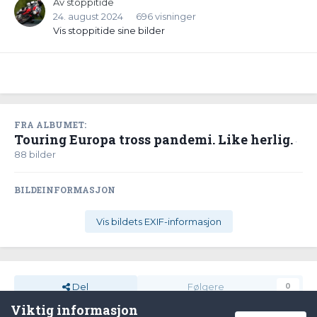
Av
stoppitide
24. august 2024
696 visninger
Vis stoppitide sine bilder
FRA ALBUMET:
Touring Europa tross pandemi. Like herlig.
·
88 bilder
BILDEINFORMASJON
Vis bildets EXIF-informasjon
Del
Følgere
0
Viktig informasjon