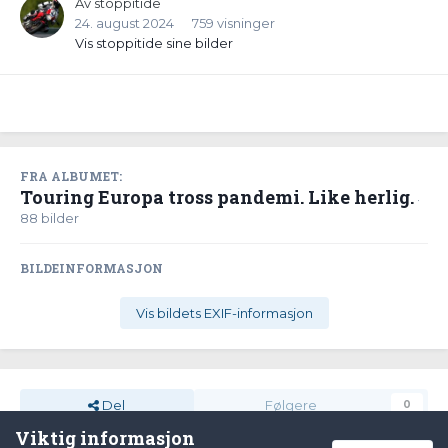
Av
stoppitide
24. august 2024
759 visninger
Vis stoppitide sine bilder
FRA ALBUMET:
Touring Europa tross pandemi. Like herlig.
·
88 bilder
BILDEINFORMASJON
Vis bildets EXIF-informasjon
Del
Følgere
0
Viktig informasjon