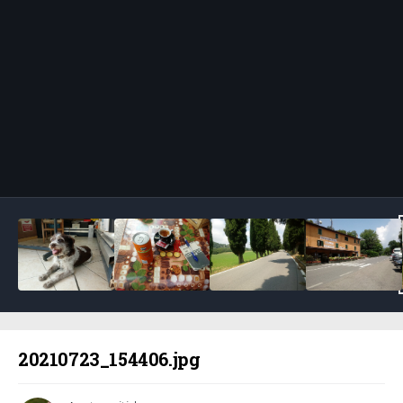
Bildeverktøy
20210723_154406.jpg