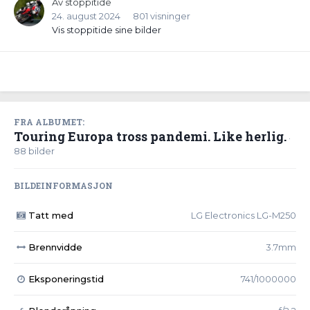
Av
stoppitide
24. august 2024
801 visninger
Vis stoppitide sine bilder
FRA ALBUMET:
Touring Europa tross pandemi. Like herlig.
·
88 bilder
BILDEINFORMASJON
Tatt med
LG Electronics LG-M250
Brennvidde
3.7mm
Eksponeringstid
741/1000000