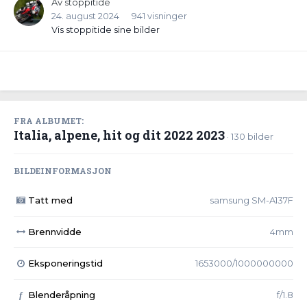
Av
stoppitide
24. august 2024
941 visninger
Vis stoppitide sine bilder
FRA ALBUMET:
Italia, alpene, hit og dit 2022 2023
· 130 bilder
BILDEINFORMASJON
Tatt med
samsung SM-A137F
Brennvidde
4mm
Eksponeringstid
1653000/1000000000
Blenderåpning
f/1.8
f