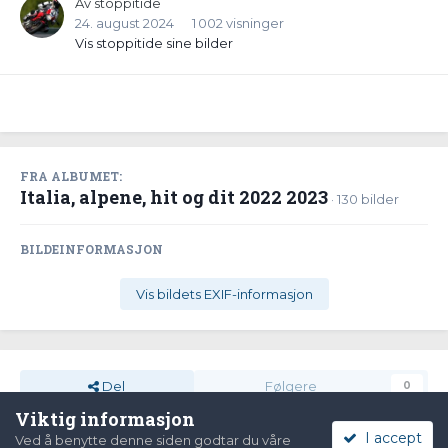
Av
stoppitide
24. august 2024
1 002 visninger
Vis stoppitide sine bilder
FRA ALBUMET:
Italia, alpene, hit og dit 2022 2023
· 130 bilder
BILDEINFORMASJON
Vis bildets EXIF-informasjon
Del
Følgere
0
Viktig informasjon
I accept
Ved å benytte denne siden godtar du våre