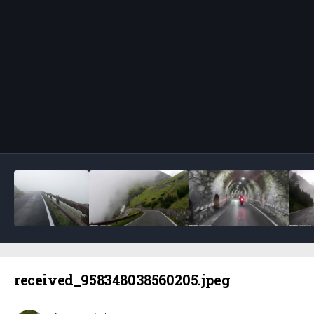
Bildeverktøy
received_958348038560205.jpeg