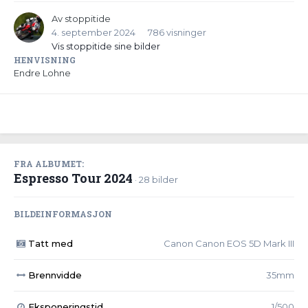
Av
stoppitide
4. september 2024
786 visninger
Vis stoppitide sine bilder
HENVISNING
Endre Lohne
FRA ALBUMET:
Espresso Tour 2024
· 28 bilder
BILDEINFORMASJON
Tatt med
Canon Canon EOS 5D Mark III
Brennvidde
35mm
Eksponeringstid
1/500