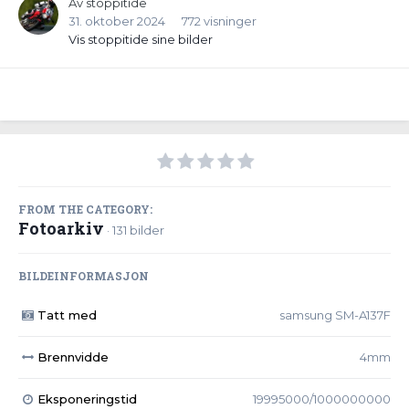
Av
stoppitide
31. oktober 2024
772 visninger
Vis stoppitide sine bilder
FROM THE CATEGORY:
Fotoarkiv
· 131 bilder
BILDEINFORMASJON
Tatt med
samsung SM-A137F
Brennvidde
4mm
Eksponeringstid
19995000/1000000000