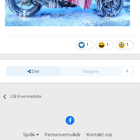
1
1
1
Del
Følgere
0
Gå til emneliste
Språk
Personvernvilkår
Kontakt oss