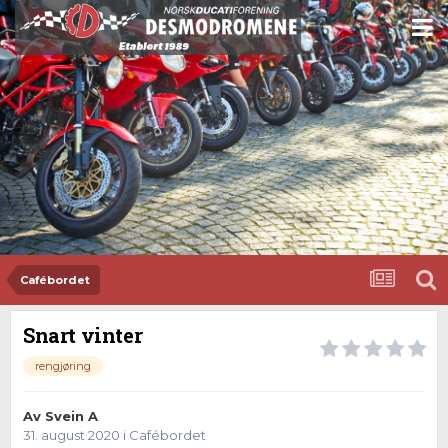
Cafébordet
Snart vinter
rengjøring
Av
Svein A
31. august 2020
i
Cafébordet