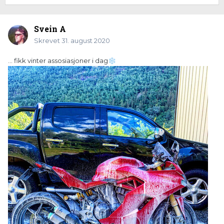
Svein A
Skrevet
31. august 2020
… fikk vinter assosiasjoner i dag
❄️