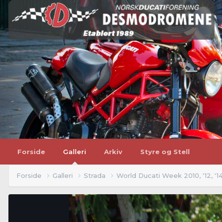
Forside
Galleri
Arkiv
Styre og Stell
Forside
Galleri
Strada
World Ducati Week 2010, '12, '1