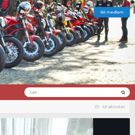
Bli medlem
Logg inn
All aktivitet