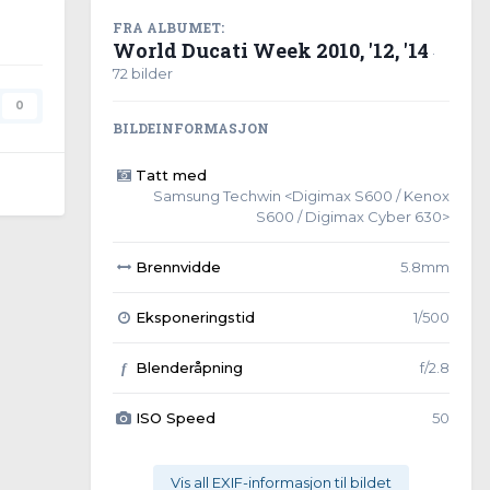
FRA ALBUMET:
World Ducati Week 2010, '12, '14
·
72 bilder
0
BILDEINFORMASJON
Tatt med
Samsung Techwin <Digimax S600 / Kenox
S600 / Digimax Cyber 630>
Brennvidde
5.8mm
Eksponeringstid
1/500
Blenderåpning
f/2.8
f
ISO Speed
50
Vis all EXIF-informasjon til bildet