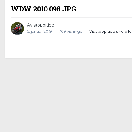
WDW 2010 098.JPG
Av
stoppitide
5. januar 2019
1 709 visninger
Vis stoppitide sine bil