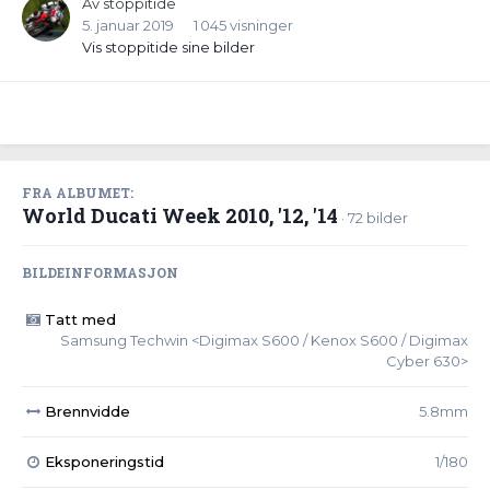
Av
stoppitide
5. januar 2019
1 045 visninger
Vis stoppitide sine bilder
FRA ALBUMET:
World Ducati Week 2010, '12, '14
· 72 bilder
BILDEINFORMASJON
Tatt med
Samsung Techwin <Digimax S600 / Kenox S600 / Digimax
Cyber 630>
Brennvidde
5.8mm
Eksponeringstid
1/180