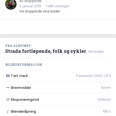
Av
stoppitide
5. januar 2019
1 489 visninger
Vis stoppitide sine bilder
FRA ALBUMET:
Strada fortløpende, folk og sykler
· 150 bilder
BILDEINFORMASJON
Tatt med
Panasonic DMC-GF3
Brennvidde
14mm
Eksponeringstid
10/6400
Blenderåpning
f/8.0
f