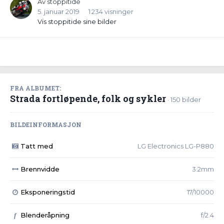
Av
stoppitide
5. januar 2019
1 234 visninger
Vis stoppitide sine bilder
FRA ALBUMET:
Strada fortløpende, folk og sykler
· 150 bilder
BILDEINFORMASJON
Tatt med
LG Electronics LG-P880
Brennvidde
3.2mm
Eksponeringstid
17/10000
Blenderåpning
f/2.4
f