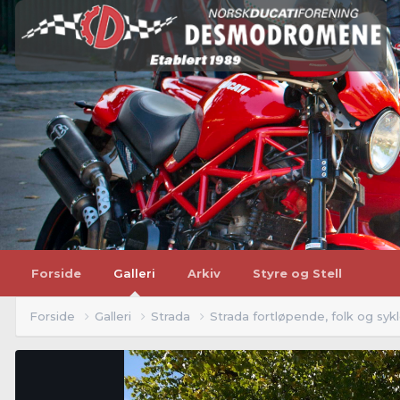
Forside
Galleri
Arkiv
Styre og Stell
Forside
Galleri
Strada
Strada fortløpende, folk og syk