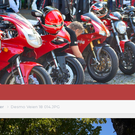
ler
Desmo Veien 18 014.JPG