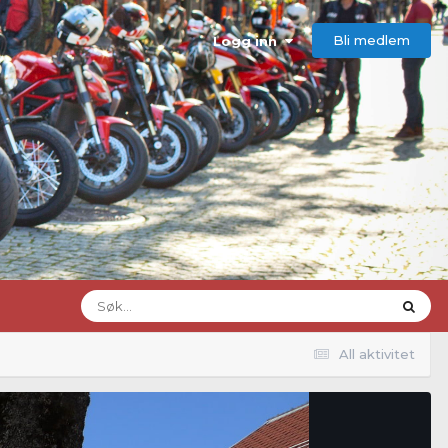
Bli medlem
Logg inn
All aktivitet