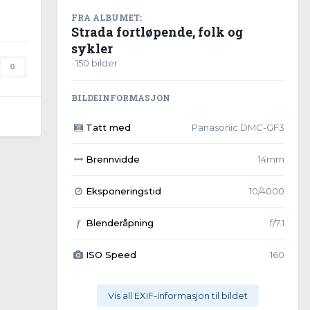
FRA ALBUMET:
Strada fortløpende, folk og
sykler
· 150 bilder
0
BILDEINFORMASJON
Tatt med
Panasonic DMC-GF3
Brennvidde
14mm
Eksponeringstid
10/4000
Blenderåpning
f/7.1
f
ISO Speed
160
Vis all EXIF-informasjon til bildet