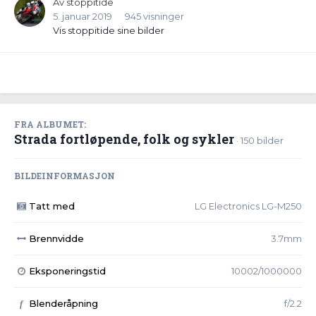
Av
stoppitide
5. januar 2019
945 visninger
Vis stoppitide sine bilder
FRA ALBUMET:
Strada fortløpende, folk og sykler
· 150 bilder
BILDEINFORMASJON
Tatt med
LG Electronics LG-M250
Brennvidde
3.7mm
Eksponeringstid
10002/1000000
Blenderåpning
f/2.2
f