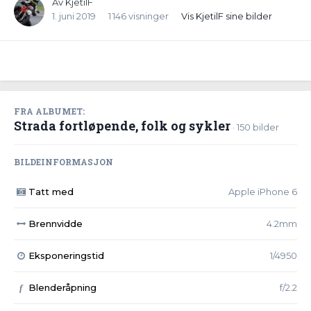
Av
KjetilF
1. juni 2019
1 146 visninger
Vis KjetilF sine bilder
FRA ALBUMET:
Strada fortløpende, folk og sykler
· 150 bilder
BILDEINFORMASJON
Tatt med
Apple iPhone 6
Brennvidde
4.2mm
Eksponeringstid
1/4950
Blenderåpning
f/2.2
f