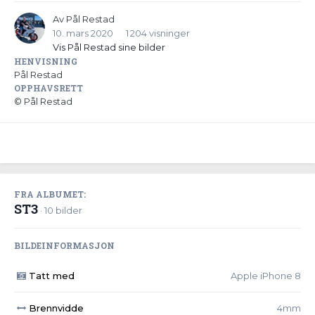
Av
Pål Restad
10. mars 2020
1 204 visninger
Vis Pål Restad sine bilder
HENVISNING
Pål Restad
OPPHAVSRETT
© Pål Restad
FRA ALBUMET:
ST3
· 10 bilder
BILDEINFORMASJON
Tatt med
Apple iPhone 8
Brennvidde
4mm