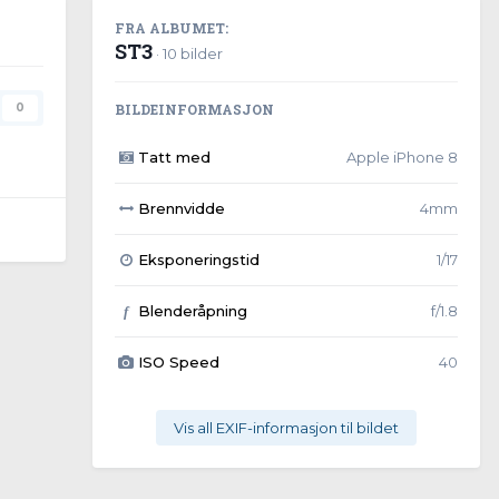
FRA ALBUMET:
ST3
· 10 bilder
BILDEINFORMASJON
0
Tatt med
Apple iPhone 8
Brennvidde
4mm
Eksponeringstid
1/17
Blenderåpning
f/1.8
f
ISO Speed
40
Vis all EXIF-informasjon til bildet