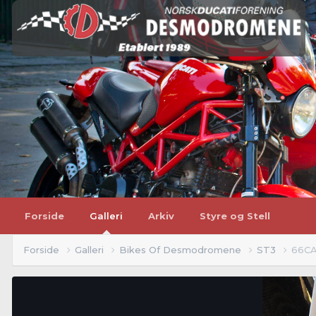
Forside
Galleri
Arkiv
Styre og Stell
Forside
Galleri
Bikes Of Desmodromene
ST3
66CA