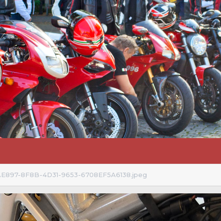
E897-8F8B-4D31-9653-6708EF5A6138.jpeg