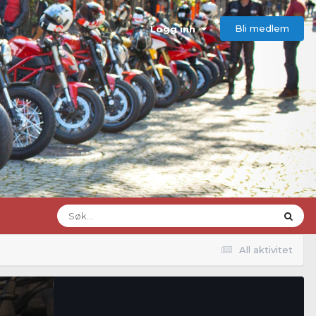
Bli medlem
Logg inn
All aktivitet