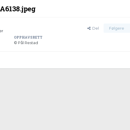
A6138.jpeg
Del
Følgere
er
OPPHAVSRETT
© Pål Restad