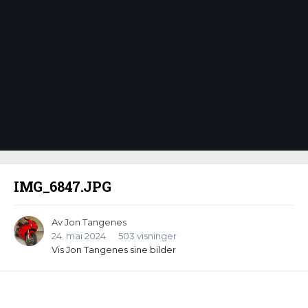
Bildeverktøy
IMG_6847.JPG
Av
Jon Tangenes
24. mai 2024
503 visninger
Vis Jon Tangenes sine bilder