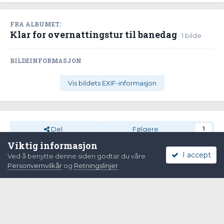
FRA ALBUMET:
Klar for overnattingstur til banedag
· 1 bilde
BILDEINFORMASJON
Vis bildets EXIF-informasjon
Del
Følgere
1
Viktig informasjon
I accept
Ved å benytte denne siden godtar du våre
Det er ingen kommentarer å vise.
Personvernvilkår
og
Retningslinjer
Språk
Personvernvilkår
Kontakt oss