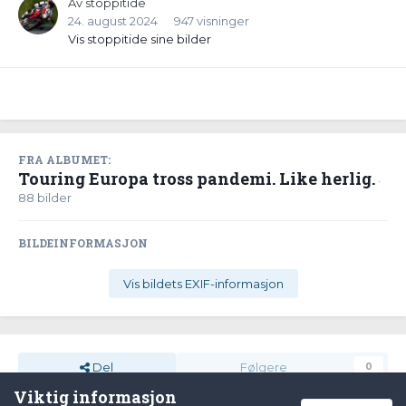
Av
stoppitide
24. august 2024
947 visninger
Vis stoppitide sine bilder
FRA ALBUMET:
Touring Europa tross pandemi. Like herlig.
·
88 bilder
BILDEINFORMASJON
Vis bildets EXIF-informasjon
Del
Følgere
0
Viktig informasjon