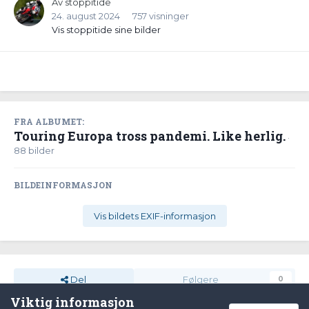
Av
stoppitide
24. august 2024
757 visninger
Vis stoppitide sine bilder
FRA ALBUMET:
Touring Europa tross pandemi. Like herlig.
·
88 bilder
BILDEINFORMASJON
Vis bildets EXIF-informasjon
Del
Følgere
0
Viktig informasjon