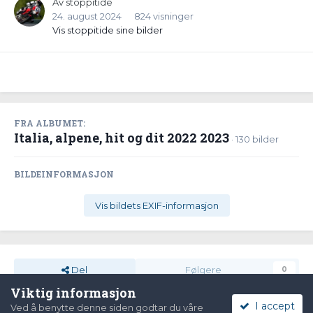
Av
stoppitide
24. august 2024
824 visninger
Vis stoppitide sine bilder
FRA ALBUMET:
Italia, alpene, hit og dit 2022 2023
· 130 bilder
BILDEINFORMASJON
Vis bildets EXIF-informasjon
Del
Følgere
0
Viktig informasjon
I accept
Ved å benytte denne siden godtar du våre