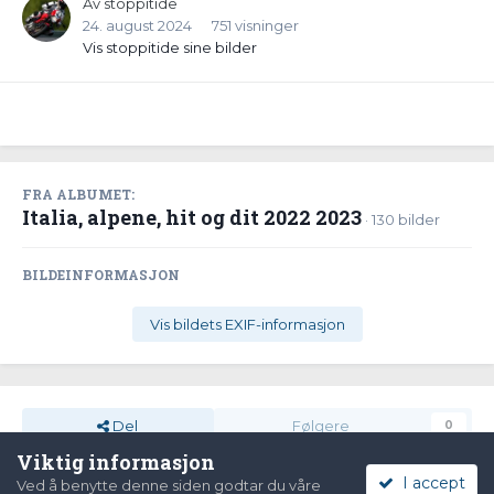
Av
stoppitide
24. august 2024
751 visninger
Vis stoppitide sine bilder
FRA ALBUMET:
Italia, alpene, hit og dit 2022 2023
· 130 bilder
BILDEINFORMASJON
Vis bildets EXIF-informasjon
Del
Følgere
0
Viktig informasjon
I accept
Ved å benytte denne siden godtar du våre