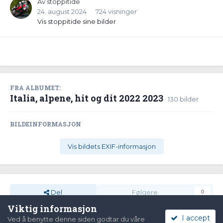
Av
stoppitide
24. august 2024
724 visninger
Vis stoppitide sine bilder
FRA ALBUMET:
Italia, alpene, hit og dit 2022 2023
· 130 bilder
BILDEINFORMASJON
Vis bildets EXIF-informasjon
Del
Følgere
0
Viktig informasjon
I accept
Ved å benytte denne siden godtar du våre