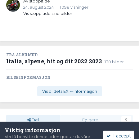
Av
stoppitide
24. august 2024
1 098 visninger
Vis stoppitide sine bilder
FRA ALBUMET:
Italia, alpene, hit og dit 2022 2023
· 130 bilder
BILDEINFORMASJON
Vis bildets EXIF-informasjon
Del
Følgere
0
Viktig informasjon
I accept
Ved å benytte denne siden godtar du våre