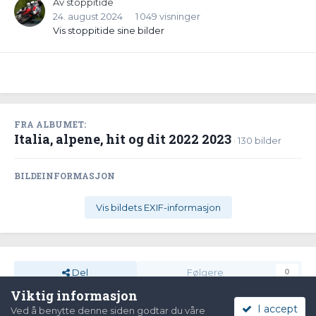
Av
stoppitide
24. august 2024
1 049 visninger
Vis stoppitide sine bilder
FRA ALBUMET:
Italia, alpene, hit og dit 2022 2023
· 130 bilder
BILDEINFORMASJON
Vis bildets EXIF-informasjon
Del
Følgere
0
Viktig informasjon
I accept
Ved å benytte denne siden godtar du våre