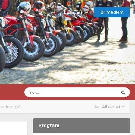
Bli medlem
Logg inn
økende også
All aktivitet
Program