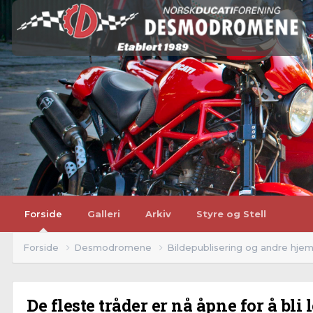
Forside
Galleri
Arkiv
Styre og Stell
Forside
Desmodromene
Bildepublisering og andre hj
De fleste tråder er nå åpne for å bli