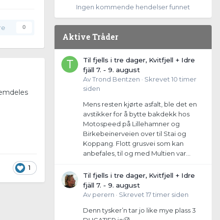
Ingen kommende hendelser funnet
re
0
Aktive Tråder
Til fjells i tre dager, Kvitfjell + Idre
fjäll 7. - 9. august
Av
Trond Bentzen
·
Skrevet
10 timer
siden
fremdeles
Mens resten kjørte asfalt, ble det en
avstikker for å bytte bakdekk hos
Motospeed på Lillehamner og
Birkebeinerveien over til Stai og
Koppang. Flott grusvei som kan
anbefales, til og med Multien var...
1
Til fjells i tre dager, Kvitfjell + Idre
fjäll 7. - 9. august
Av
perern
·
Skrevet
17 timer siden
Denn tysker’n tar jo like mye plass 3