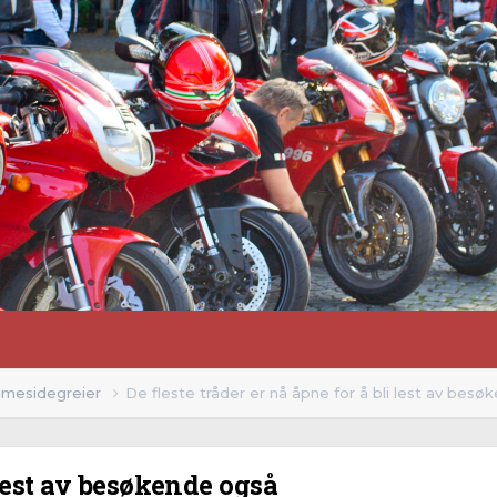
emmesidegreier
De fleste tråder er nå åpne for å bli lest av bes
 lest av besøkende også