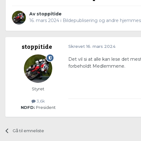
Av
stoppitide
16. mars 2024
i
Bildepublisering og andre hjemmes
stoppitide
Skrevet
16. mars 2024
Det vil si at alle kan lese det me
forbeholdt Medlemmene.
Styret
3,6k
NDFD:
President
Gå til emneliste