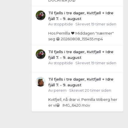
DUCATIER jo🥵
Til fjells i tre dager, Kvitfjell + Idre
fjäll 7. - 9. august
Av
stoppitide
·
Skrevet
19 timer siden
Hos Pernllla ❤️ Middagen "nærmer"
seg 😁 20260808_155455.mp4
Til fjells i tre dager, Kvitfjell + Idre
fjäll 7. - 9. august
Av
stoppitide
·
Skrevet
19 timer siden
Til fjells i tre dager, Kvitfjell + Idre
fjäll 7. - 9. august
Av
perern
·
Skrevet
20 timer siden
Kvitfjell, nå drar vi. Pernilla Wiberg her
er vi😀 IMG_6420.mov