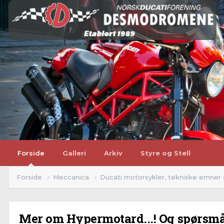
Forside
Galleri
Arkiv
Styre og Stell
Forside
Meccanica
Ducati motorsykler, tekniske emner
Mer om Hypermotard...! Og spørsmå