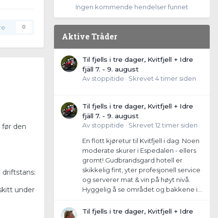
Ingen kommende hendelser funnet
re
0
Aktive Tråder
Til fjells i tre dager, Kvitfjell + Idre
fjäll 7. - 9. august
Av
stoppitide
·
Skrevet
4 timer siden
Til fjells i tre dager, Kvitfjell + Idre
fjäll 7. - 9. august
Av
stoppitide
·
Skrevet
12 timer siden
 før den
En flott kjøretur til Kvitfjell i dag. Noen
moderate skurer i Espedalen - ellers
gromt! Gudbrandsgard hotell er
skikkelig fint, yter profesjonell service
 driftstans:
og serverer mat & vin på høyt nivå.
Hyggelig å se området og bakkene i...
skitt under
Til fjells i tre dager, Kvitfjell + Idre