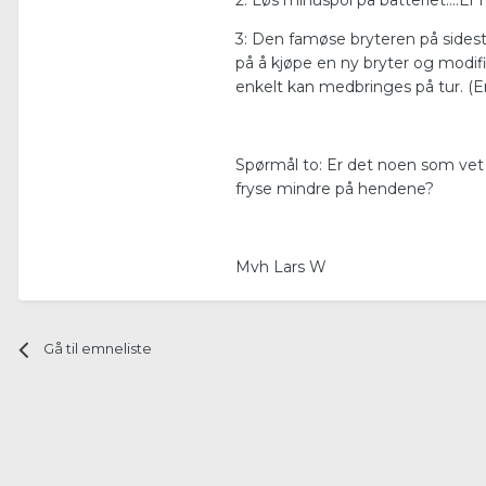
2: Løs minuspol på batteriet....Er
3: Den famøse bryteren på sidest
på å kjøpe en ny bryter og modifi
enkelt kan medbringes på tur. (Er
Spørmål to: Er det noen som vet 
fryse mindre på hendene?
Mvh Lars W
Gå til emneliste