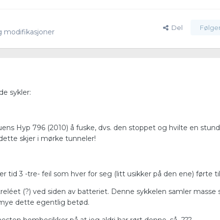
Del
Følge
g modifikasjoner
de sykler:
uens Hyp 796 (2010) å fuske, dvs. den stoppet og hvilte en stund
 dette skjer i mørke tunneler!
tid 3 -tre- feil som hver for seg (litt usikker på den ene) førte til
artreléet (?) ved siden av batteriet. Denne sykkelen samler masse 
r mye dette egentlig betød.