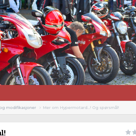
 og modifikasjoner
Mer om Hypermotard...! Og spørsmål!
l!