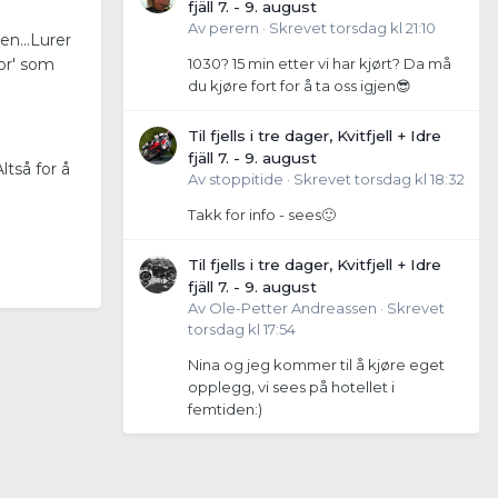
fjäll 7. - 9. august
Av
perern
·
Skrevet
torsdag kl 21:10
en...Lurer
1030? 15 min etter vi har kjørt? Da må
tor' som
du kjøre fort for å ta oss igjen😎
Til fjells i tre dager, Kvitfjell + Idre
fjäll 7. - 9. august
tså for å
Av
stoppitide
·
Skrevet
torsdag kl 18:32
Takk for info - sees🙂
Til fjells i tre dager, Kvitfjell + Idre
fjäll 7. - 9. august
Av
Ole-Petter Andreassen
·
Skrevet
torsdag kl 17:54
Nina og jeg kommer til å kjøre eget
opplegg, vi sees på hotellet i
femtiden:)