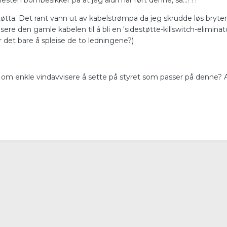
 nesten bombesikker på at jeg aldri har rørt denne, så...???
øtta. Det rant vann ut av kabelstrømpa da jeg skrudde løs bryter
sere den gamle kabelen til å bli en 'sidestøtte-killswitch-elimina
 det bare å spleise de to ledningene?)
om enkle vindavvisere å sette på styret som passer på denne? Al