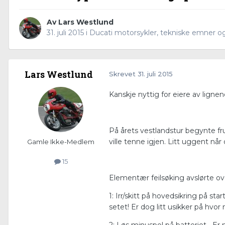
Av
Lars Westlund
31. juli 2015
i
Ducati motorsykler, tekniske emner o
Lars Westlund
Skrevet
31. juli 2015
Kanskje nyttig for eiere av lignen
På årets vestlandstur begynte fr
ville tenne igjen. Litt uggent når
Gamle Ikke-Medlem
15
Elementær feilsøking avslørte over 
1: Irr/skitt på hovedsikring på st
setet! Er dog litt usikker på hvo