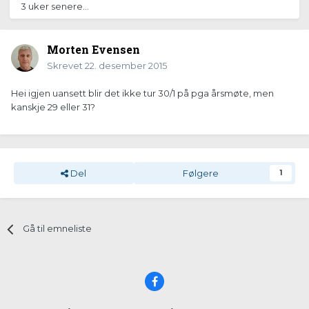
3 uker senere...
Morten Evensen
Skrevet
22. desember 2015
Hei igjen uansett blir det ikke tur 30/1 på pga årsmøte, men
kanskje 29 eller 31?
Del
Følgere
1
Gå til emneliste