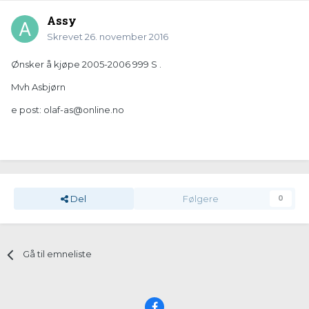
Assy
Skrevet
26. november 2016
Ønsker å kjøpe 2005-2006 999 S .
Mvh Asbjørn
e post:
olaf-as@online.no
Del
Følgere
0
Gå til emneliste