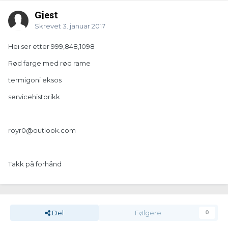
Gjest
Skrevet
3. januar 2017
Hei ser etter 999,848,1098
Rød farge med rød rame
termigoni eksos
servicehistorikk
royr0@outlook.com
Takk på forhånd
Del
Følgere
0