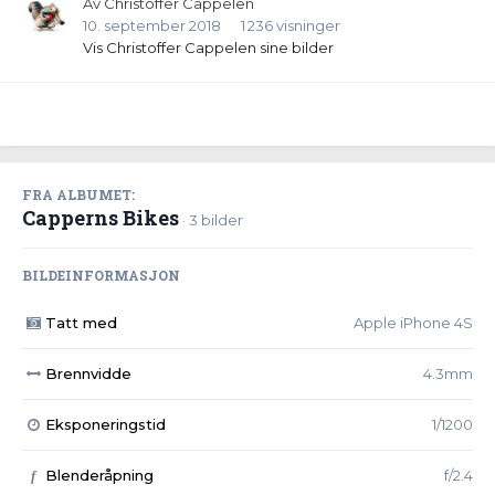
Av
Christoffer Cappelen
10. september 2018
1 236 visninger
Vis Christoffer Cappelen sine bilder
FRA ALBUMET:
Capperns Bikes
· 3 bilder
BILDEINFORMASJON
Tatt med
Apple iPhone 4S
Brennvidde
4.3mm
Eksponeringstid
1/1200
Blenderåpning
f/2.4
f