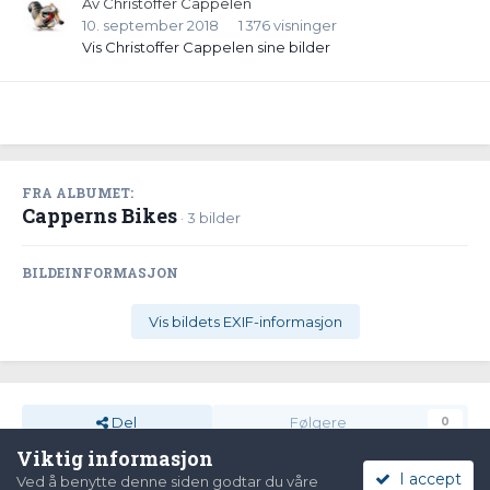
Av
Christoffer Cappelen
10. september 2018
1 376 visninger
Vis Christoffer Cappelen sine bilder
FRA ALBUMET:
Capperns Bikes
· 3 bilder
BILDEINFORMASJON
Vis bildets EXIF-informasjon
Del
Følgere
0
Viktig informasjon
I accept
Ved å benytte denne siden godtar du våre