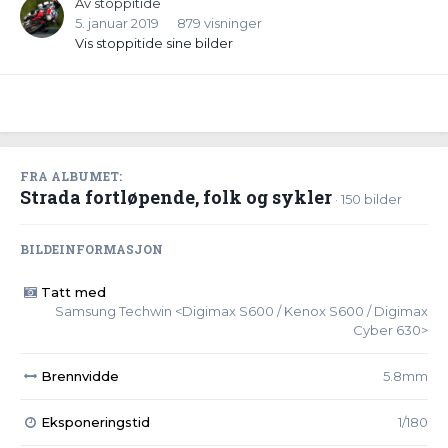
Av
stoppitide
5. januar 2019
879 visninger
Vis stoppitide sine bilder
FRA ALBUMET:
Strada fortløpende, folk og sykler
· 150 bilder
BILDEINFORMASJON
Tatt med
Samsung Techwin <Digimax S600 / Kenox S600 / Digimax
Cyber 630>
Brennvidde
5.8mm
Eksponeringstid
1/180