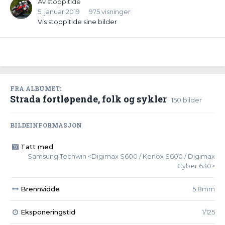
Av
stoppitide
5. januar 2019
975 visninger
Vis stoppitide sine bilder
FRA ALBUMET:
Strada fortløpende, folk og sykler
· 150 bilder
BILDEINFORMASJON
Tatt med
Samsung Techwin <Digimax S600 / Kenox S600 / Digimax
Cyber 630>
Brennvidde
5.8mm
Eksponeringstid
1/125