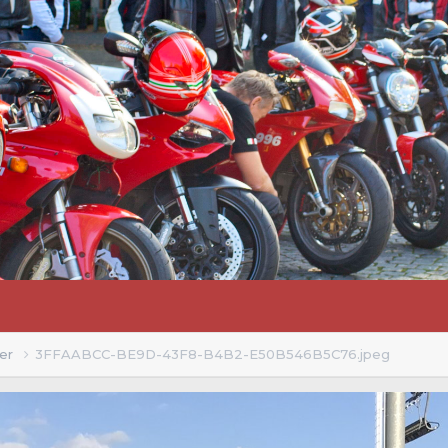
ler
3FFAABCC-BE9D-43F8-B4B2-E50B546B5C76.jpeg