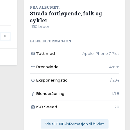
FRA ALBUMET:
Strada fortløpende, folk og
sykler
· 150 bilder
0
BILDEINFORMASJON
Tatt med
Apple iPhone 7 Plus
Brennvidde
4mm
Eksponeringstid
1/1294
Blenderåpning
f/1.8
f
ISO Speed
20
Vis all EXIF-informasjon til bildet