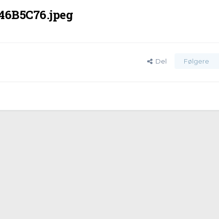
6B5C76.jpeg
Del
Følgere