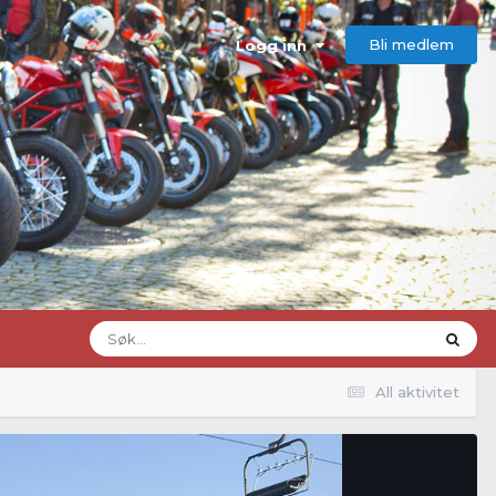
Bli medlem
Logg inn
All aktivitet