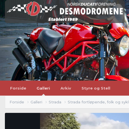
Forside
Galleri
Arkiv
Styre og Stell
Forside
Galleri
Strada
Strada fortløpende, folk og syk