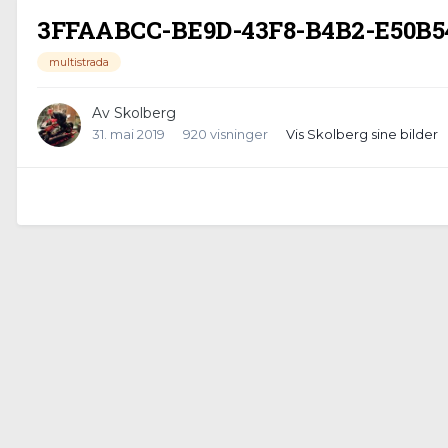
3FFAABCC-BE9D-43F8-B4B2-E50B54
multistrada
Av
Skolberg
31. mai 2019
920 visninger
Vis Skolberg sine bilder