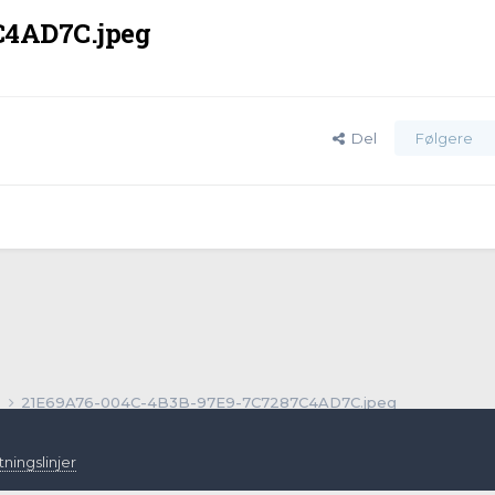
C4AD7C.jpeg
Del
Følgere
r
21E69A76-004C-4B3B-97E9-7C7287C4AD7C.jpeg
ningslinjer