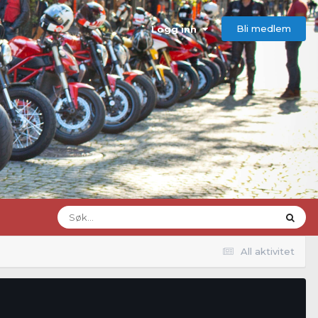
Bli medlem
Logg inn
All aktivitet