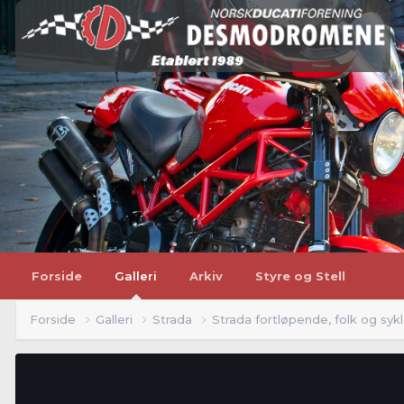
Forside
Galleri
Arkiv
Styre og Stell
Forside
Galleri
Strada
Strada fortløpende, folk og syk