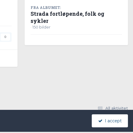
FRA ALBUMET:
Strada fortløpende, folk og
sykler
· 150 bilder
0
All aktivitet
I accept