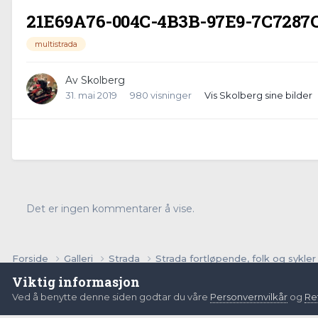
21E69A76-004C-4B3B-97E9-7C7287
multistrada
Av
Skolberg
31. mai 2019
980 visninger
Vis Skolberg sine bilder
Det er ingen kommentarer å vise.
Forside
Galleri
Strada
Strada fortløpende, folk og sykle
Viktig informasjon
Ved å benytte denne siden godtar du våre
Personvernvilkår
og
Ret