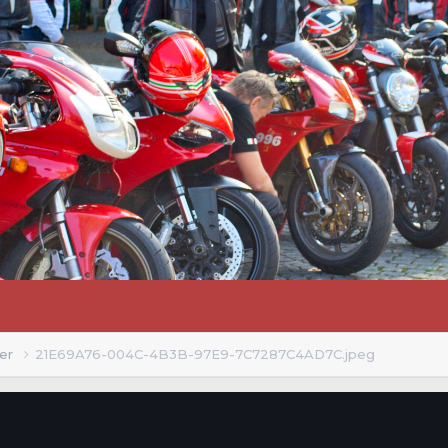
ler
21E69A76-004C-4B3B-97E9-7C7287C4AD7C.jpeg